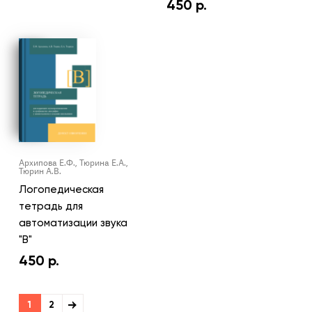
450
р.
Архипова Е.Ф., Тюрина Е.А.,
Тюрин А.В.
Логопедическая
тетрадь для
автоматизации звука
"В"
450
р.
1
2