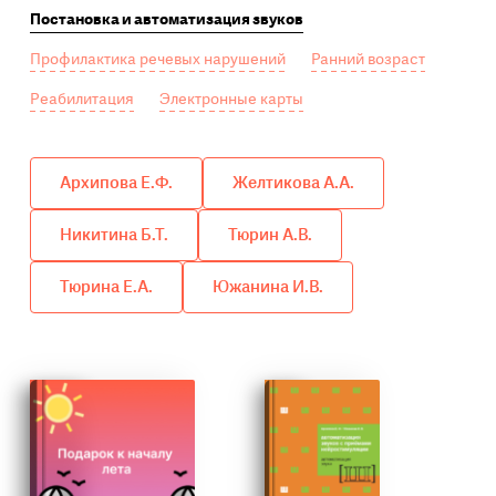
Постановка и автоматизация звуков
Профилактика речевых нарушений
Ранний возраст
Реабилитация
Электронные карты
Архипова Е.Ф.
Желтикова А.А.
Никитина Б.Т.
Тюрин А.В.
Тюрина Е.А.
Южанина И.В.