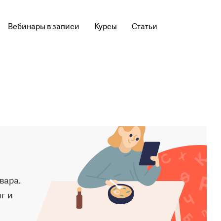
Вебинары в записи
Курсы
Статьи
вара.
г и