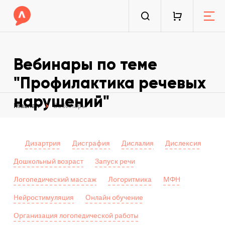
Вебинары по теме
"Профилактика речевых
нарушений"
Главная
Вебинары
Дизартрия
Дисграфия
Дислалия
Дислексия
Дошкольный возраст
Запуск речи
Логопедический массаж
Логоритмика
МФН
Нейростимуляция
Онлайн обучение
Организация логопедической работы