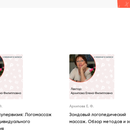
Ф.
Архипова Е. Ф.
супервизия: Логомассаж
Зондовый логопедический
дивидуального
массаж. Обзор методов и 
ия