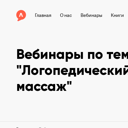
Главная
О нас
Вебинары
Книги
Вебинары по те
"Логопедически
массаж"