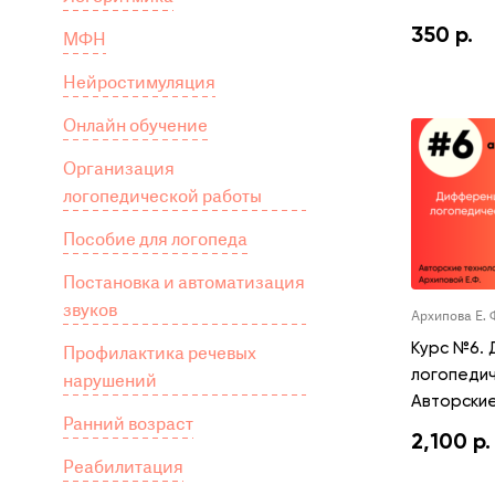
350
р.
МФН
Нейростимуляция
Онлайн обучение
Организация
логопедической работы
Пособие для логопеда
Постановка и автоматизация
звуков
Архипова Е. 
Курс №6.
Профилактика речевых
логопедич
нарушений
Авторские
Ранний возраст
2,100
р.
Реабилитация