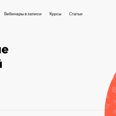
Вебинары в записи
Курсы
Статьи
ме
й