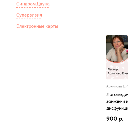
Синдром Дауна
Супервизия
Электронные карты
Архипова Е. 
Логопеди
заикании 
дисфункци
900
р.