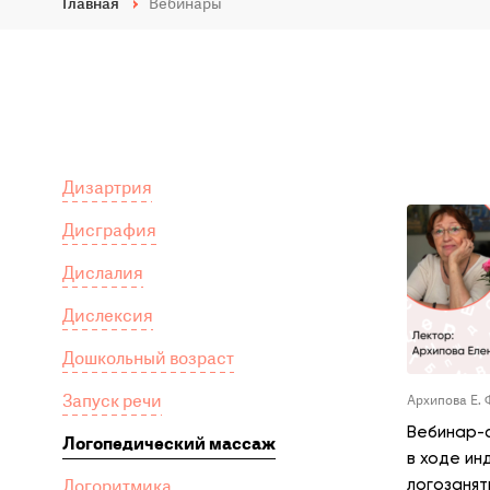
Главная
Вебинары
Дизартрия
Дисграфия
Дислалия
Дислексия
Дошкольный возраст
Запуск речи
Архипова Е. 
Вебинар-
Логопедический массаж
в ходе ин
Логоритмика
логозанят