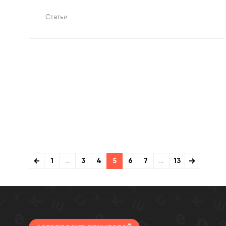
Статьи
1
…
3
4
5
6
7
…
13