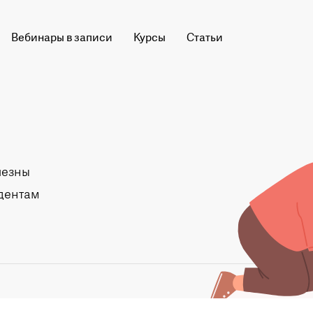
Вебинары в записи
Курсы
Статьи
лезны
удентам