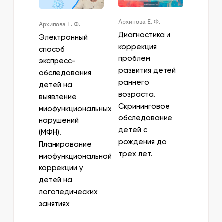
Архипова Е. Ф.
Архипова Е. Ф.
Диагностика и
Электронный
коррекция
способ
проблем
экспресс-
развития детей
обследования
раннего
детей на
возраста.
выявление
Скрининговое
миофункциональных
обследование
нарушений
детей с
(МФН).
рождения до
Планирование
трех лет.
миофункциональной
коррекции у
детей на
логопедических
занятиях