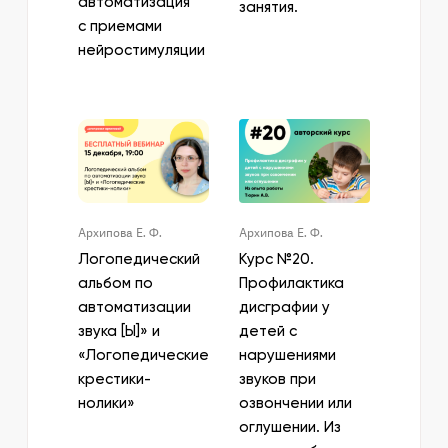
автоматизация
занятия.
с приемами
нейростимуляции
Архипова Е. Ф.
Архипова Е. Ф.
Логопедический
Курс №20.
альбом по
Профилактика
автоматизации
дисграфии у
звука [Ы]» и
детей с
«Логопедические
нарушениями
крестики-
звуков при
нолики»
озвончении или
оглушении. Из