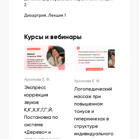
2
Дизартрия. Лекция 1
Курсы и вебинары
Архипова Е. Ф.
Архипова Е. Ф.
Экспресс
Логопедический
коррекция
массаж при
звуков
повышенном
К,К',Х,Х',Г,Г',Й.
тонусе и
Постановка по
гиперкинезах в
системе
структуре
«Дерево» и
индивидуального