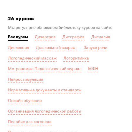
26 курсов
Мы регулярно обновляем библиотеку курсов на сайте
Все курсы
Дизартрия
Дисграфия
Дислалия
Дислексия
Дошкольный возраст
Запуск речи
Логопедический массаж
Логоритмика
Метрономик. Педагогический журнал
МФН
Нейростимуляция
Нормативные документы и стандарты
Онлайн обучение
Организация логопедической работы
Пособие для логопеда