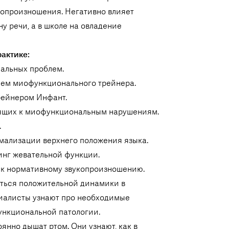
копроизношения. Негативно влияет
у речи, а в школе на овладение
рактике:
альных проблем.
ием миофункционального трейнера.
рейнером Инфант.
дящих к миофункциональным нарушениям.
.
мализации верхнего положения языка.
инг жевательной функции.
а к нормативному звукопроизношению.
иться положительной динамики в
циалисты узнают про необходимые
ункциональной патологии.
янно дышат ртом. Они узнают, как в