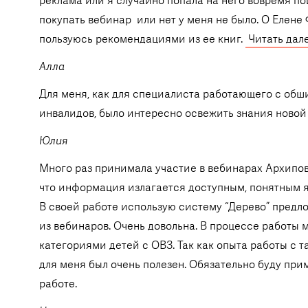
реклама или я случайно попала на него вовремя п
покупать вебинар или нет у меня не было. О Елене
пользуюсь рекомендациями из ее книг.
Читать дал
Алла
Для меня, как для специалиста работающего с обш
инвалидов, было интересно освежить знания ново
Юлия
Много раз принимала участие в вебинарах Архипов
что информация излагается доступным, понятным я
В своей работе использую систему “Дерево” пред
из вебинаров. Очень довольна. В процессе работы 
категориями детей с ОВЗ. Так как опыта работы с 
для меня был очень полезен. Обязательно буду при
работе.