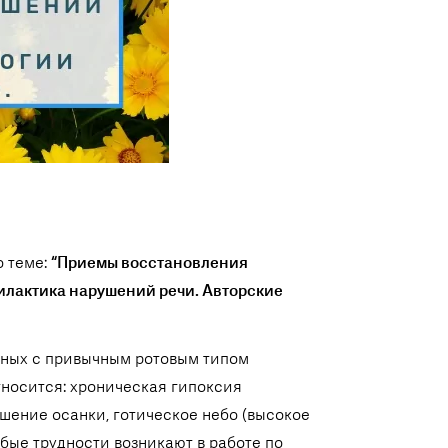
 теме:
“Приемы восстановления
филактика нарушений речи. Авторские
анных с привычным ротовым типом
тносится: хроническая гипоксия
ушение осанки, готическое небо (высокое
обые трудности возникают в работе по