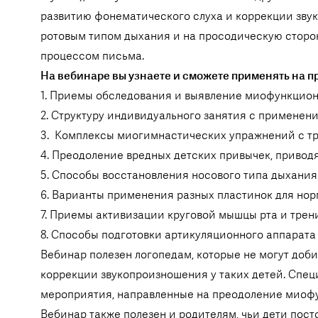
развитию фонематического слуха и коррекции зву
ротовым типом дыхания и на просодическую сторон
процессом письма.
На вебинаре вы узнаете и сможете применять на п
1. Приемы обследования и выявление миофункцион
2. Структуру индивидуального занятия с применен
3. Комплексы миогимнастических упражнений с т
4. Преодоление вредных детских привычек, приво
5. Способы восстановления носового типа дыхания
6. Варианты применения разных пластинок для нор
7. Приемы активизации круговой мышцы рта и трен
8. Способы подготовки артикуляционного аппарат
Вебинар полезен логопедам, которые не могут доб
коррекции звукопроизношения у таких детей. Спе
мероприятия, направленные на преодоление миоф
Вебинар также полезен и родителям, чьи дети посто