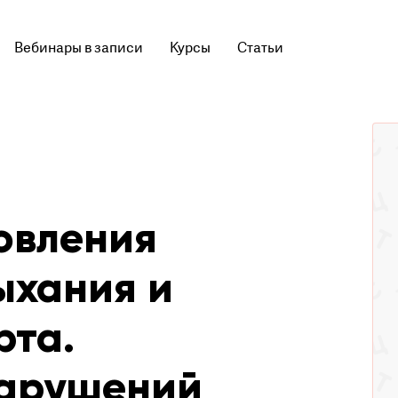
Вебинары в записи
Курсы
Статьи
овления
ыхания и
рта.
нарушений