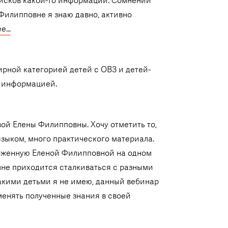
оисков какой-то информации. Сомнений
 Филипповне я знаю давно, активно
ее…
ирной категорией детей с ОВЗ и детей-
й информацией.
ой Елены Филипповны. Хочу отметить то,
зыком, много практического материала.
ложенную Еленой Филипповной на одном
мне приходится сталкиваться с разными
такими детьми я не имею, данный вебинар
менять полученные знания в своей