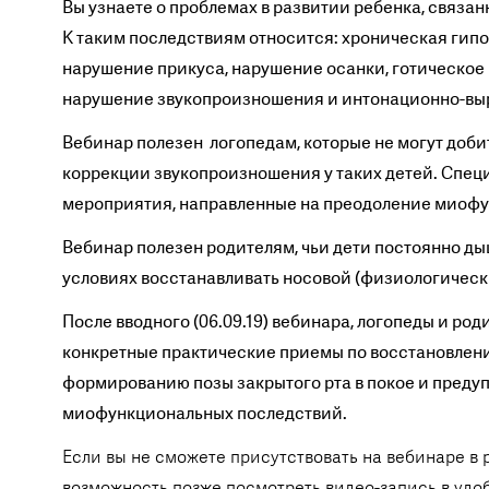
Вы узнаете о проблемах в развитии ребенка, связа
К таким последствиям относится: хроническая гипо
нарушение прикуса, нарушение осанки, готическое
нарушение звукопроизношения и интонационно-выр
Вебинар полезен логопедам, которые не могут доб
коррекции звукопроизношения у таких детей. Спе
мероприятия, направленные на преодоление миофу
Вебинар полезен родителям, чьи дети постоянно дыш
условиях восстанавливать носовой (физиологическ
После вводного (06.09.19) вебинара, логопеды и род
конкретные практические приемы по восстановлен
формированию позы закрытого рта в покое и преду
миофункциональных последствий.
Если вы не сможете присутствовать на вебинаре в 
возможность позже посмотреть видео-запись в удоб