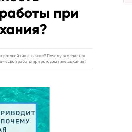
 работы при
ыхания?
т ротовой тип дыхания? Почему отмечается
дической работы при ротовом типе дыхания?