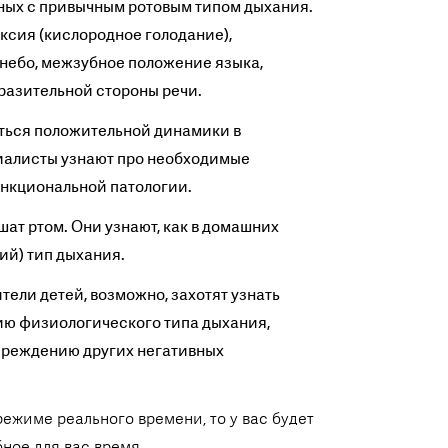
нных с привычным ротовым типом дыхания.
ксия (кислородное голодание),
 небо, межзубное положение языка,
азительной стороны речи.
иться положительной динамики в
циалисты узнают про необходимые
нкциональной патологии.
ат ртом. Они узнают, как в домашних
ий) тип дыхания.
ители детей, возможно, захотят узнать
ию физиологического типа дыхания,
преждению других негативных
режиме реального времени, то у вас будет
ное для вас время.