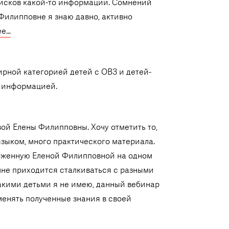
оисков какой-то информации. Сомнений
 Филипповне я знаю давно, активно
ее…
ирной категорией детей с ОВЗ и детей-
й информацией.
ой Елены Филипповны. Хочу отметить то,
зыком, много практического материала.
ложенную Еленой Филипповной на одном
мне приходится сталкиваться с разными
такими детьми я не имею, данный вебинар
менять полученные знания в своей