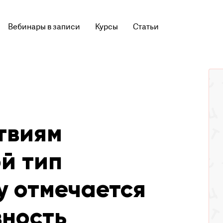
Вебинары в записи
Курсы
Статьи
твиям
й тип
у отмечается
вность