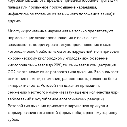
круговой мышцы рта, вредные привычки (сосание пустышки,
пальца или привычное прикусывание карандаша,
инфантильное глотание из-за нижнего положения языка) и
другие.
Миофункциональные нарушения не только препятствуют
нормализации звукопроизношения и исключают
возможность корригировать звукопроизношение в ходе
логопедической работы из-за этих нарушений, но и приводят
к хроническому кислородному «голоданию». Усвоение
кислорода снижается до 20%, т.к. снижается концентрация
СО2 в организме из-за ротового типа дыхания. Это вызывает
снижение памяти, внимания, рассеянность, головные боли,
гиперактивность. Ротовой тип дыхания приводит к
снижению местного иммунитета (учащение количества лор-
заболеваний и усугубление аллергических реакций).
Ротовой тип дыхания приводит к нарушению прикуса и
формированию готической формы неба, к раннему кариесу
зубов.