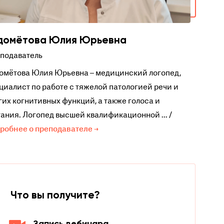
домётова Юлия Юрьевна
подаватель
омётова Юлия Юрьевна – медицинский логопед,
циалист по работе с тяжелой патологией речи и
гих когнитивных функций, а также голоса и
тания. Логопед высшей квалификационной ... /
робнее о преподавателе →
Что вы получите?
Запись вебинара