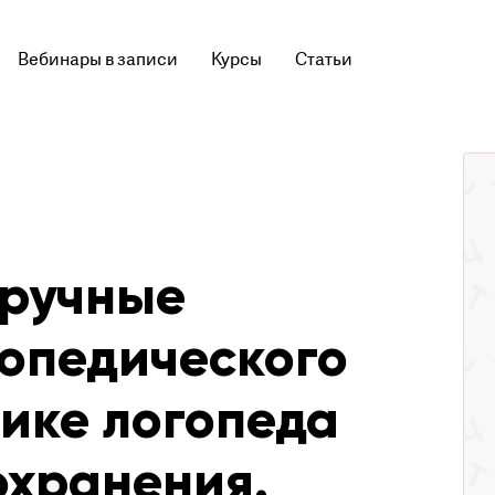
Вебинары в записи
Курсы
Статьи
 ручные
гопедического
ике логопеда
охранения.