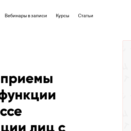
Вебинары в записи
Курсы
Статьи
 приемы
 функции
ссе
ции лиц с