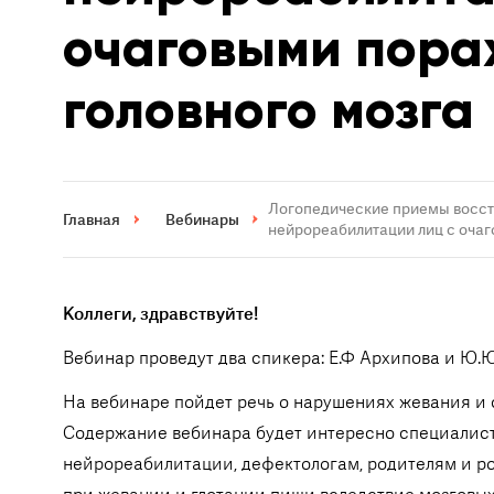
очаговыми пора
головного мозга
Логопедические приемы восст
Главная
Вебинары
нейрореабилитации лиц с оча
Коллеги, здравствуйте!
Вебинар проведут два спикера: Е.Ф Архипова и Ю.
На вебинаре пойдет речь о нарушениях жевания и
Содержание вебинара будет интересно специалист
нейрореабилитации, дефектологам, родителям и р