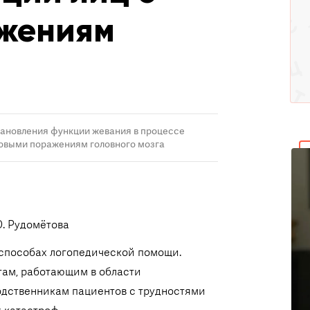
жениям
ановления функции жевания в процессе
говыми поражениям головного мозга
Ю. Рудомётова
 способах логопедической помощи.
ам, работающим в области
одственникам пациентов с трудностями