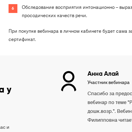
Обследование восприятия интонационно – выраз
просодических качеств речи.
При покупке вебинара в личном кабинете будет сама 
сертификат.
Анна Алай
Участник вебинара
а у
Спасибо за предо
вебинар по теме "
дошк.возр.". Веби
Филипповна читае
вас и