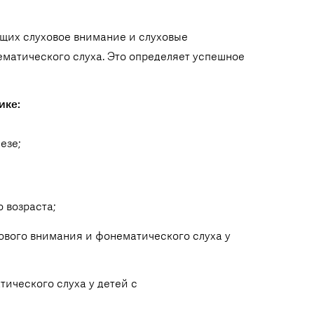
щих слуховое внимание и слуховые
атического слуха. Это определяет успешное
ике:
езе;
 возраста;
ового внимания и фонематического слуха у
ического слуха у детей с