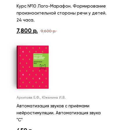
Курс №10 Лого-Марафон. Формирование
произносительной стороны речи у детей.
24 часа.
7,800
р.
9,600
р.
Первоначальная
Текущая
цена
цена:
составляла
7,800 р..
9,600 р..
Архипова Е.Ф., Южанина И.В.
Автоматизация звуков с приёмами
нейростимуляции. Автоматизация звука
"С"