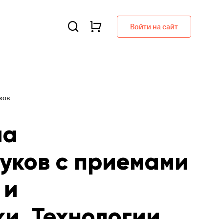
Войти на сайт
ков
ма
уков с приемами
 и
и. Технологии