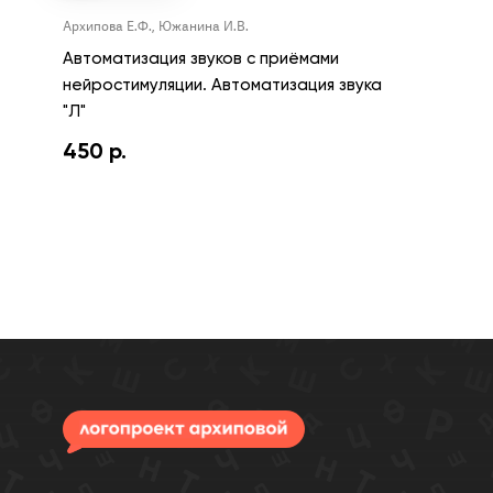
Архипова Е.Ф., Южанина И.В.
Автоматизация звуков с приёмами
нейростимуляции. Автоматизация звука
"Л"
450
р.