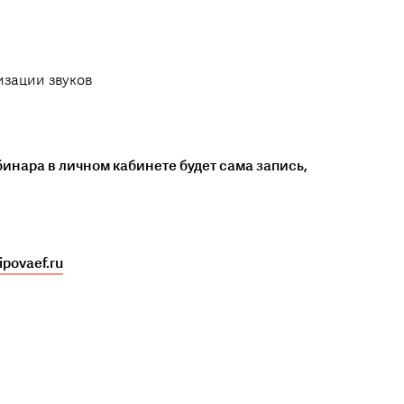
изации звуков
бинара в личном кабинете будет сама запись,
povaef.ru