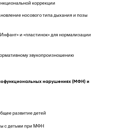
ункциональной коррекции
новление носового типа дыхания и позы
Инфант» и «пластинок» для нормализации
 нормативному звукопроизношению
иофункциональных нарушениях (МФН) и
общее развитие детей
ты с детьми при МФН