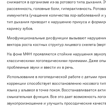
снижается в организме из-за ротового типа дыхания. 
рассеянность, головные боли, гиперактивность. Ротов
иммунитета (учащение количества лор-заболеваний и 
тип дыхания приводит к нарушению прикуса и формир
кариесу зубов.
Миофункциональные дисфункции вызывают нарушение о
вектора роста костных структур лицевого скелета (верт
На фоне МФН проявляются стойкие нарушения звукоп
классическими логопедическими приемами. Даже опыт
проблемные звуки и ввести их в речь.
Использование в логопедической работе с детьми пр
коррекции способствует восстановлению носового ти
языка у альвеол в точке покоя. Восстанавливается акт
смыкательная функция. Все это дает возможность лог
звукопроизношение и улучшить просодические качеств