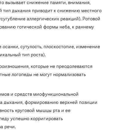
Это вызывает снижение памяти, внимания,
ой тип дыхания приводит к снижению местного
усугубление аллергических реакций). Ротовой
ованию готической формы неба, к раннему
санки, сутулость, плоскостопие, изменение
икальный тип роста).
роизношения, которые не преодолеваются
ные логопеды не могут нормализовать
иемов и средств миофункциональной
па дыхания, формированию верхней позиции
ивность круговой мышцы рта и ее
опеду успешно корригировать
а речи.