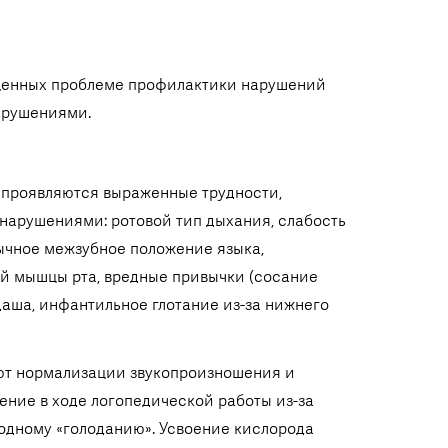
щенных проблеме профилактики нарушений
арушениями.
 проявляются выраженные трудности,
арушениями: ротовой тип дыхания, слабость
вычное межзубное положение языка,
ой мышцы рта, вредные привычки (сосание
аша, инфантильное глотание из-за нижнего
ют нормализации звукопроизношения и
ние в ходе логопедической работы из-за
родному «голоданию». Усвоение кислорода