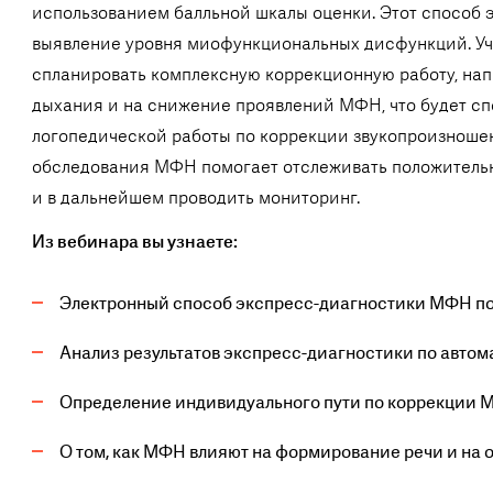
использованием балльной шкалы оценки. Этот способ
выявление уровня миофункциональных дисфункций. Уче
спланировать комплексную коррекционную работу, нап
дыхания и на снижение проявлений МФН, что будет с
логопедической работы по коррекции звукопроизноше
обследования МФН помогает отслеживать положительн
и в дальнейшем проводить мониторинг.
Из вебинара вы узнаете:
Электронный способ экспресс-диагностики МФН по
Анализ результатов экспресс-диагностики по авт
Определение индивидуального пути по коррекции М
О том, как МФН влияют на формирование речи и на 