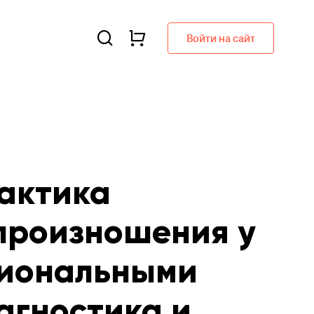
Войти на сайт
лактика
произношения у
циональными
агностика и