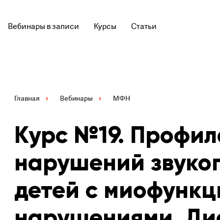
Вебинары в записи
Курсы
Статьи
Главная
Вебинары
МФН
Курс №19. Профи
нарушений звуко
детей с миофунк
нарушениями. Ди