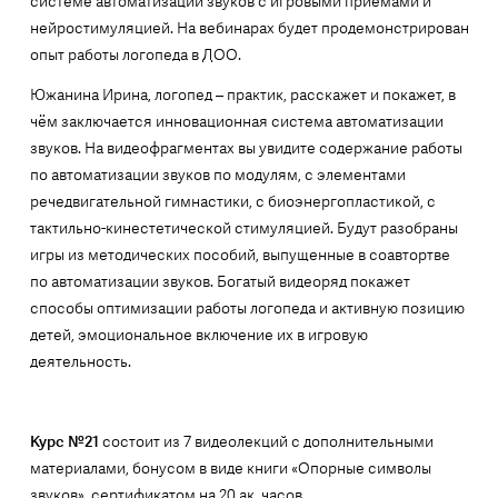
системе автоматизации звуков с игровыми приемами и
нейростимуляцией. На вебинарах будет продемонстрирован
опыт работы логопеда в ДОО.
Южанина Ирина, логопед – практик, расскажет и покажет, в
чём заключается инновационная система автоматизации
звуков. На видеофрагментах вы увидите содержание работы
по автоматизации звуков по модулям, с элементами
речедвигательной гимнастики, с биоэнергопластикой, с
тактильно-кинестетической стимуляцией. Будут разобраны
игры из методических пособий, выпущенные в соавтортве
по автоматизации звуков. Богатый видеоряд покажет
способы оптимизации работы логопеда и активную позицию
детей, эмоциональное включение их в игровую
деятельность.
Курс №21
состоит из 7 видеолекций с дополнительными
материалами, бонусом в виде книги «Опорные символы
звуков», сертификатом на 20 ак. часов.