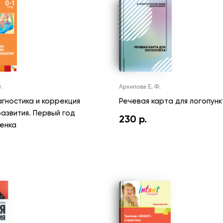
.
Архипова Е. Ф.
агностика и коррекция
Речевая карта для логопунк
азвития. Первый год
230
р.
енка