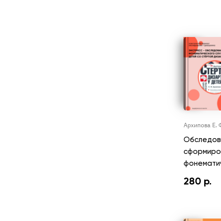
Архипова Е. 
Обследов
сформиро
фонематич
280
р.