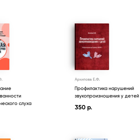
Ф.
Архипова Е.Ф.
ание
Профилактика нарушений
ванности
звукопроизношения у детей
еского слуха
350
р.