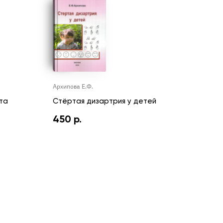
Архипова Е.Ф.
та
Стёртая дизартрия у детей
450
р.