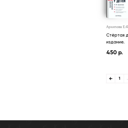
Архипова Е.Ф
Стёртая д
издание.
450
р.
1