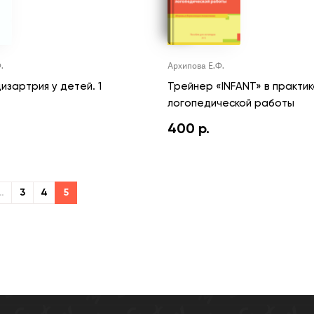
.
Архипова Е.Ф.
изартрия у детей. 1
Трейнер «INFANT» в практик
логопедической работы
400
р.
…
3
4
5