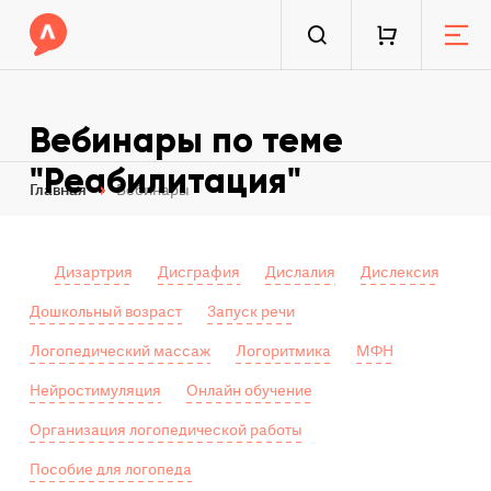
Вебинары по теме
"Реабилитация"
Главная
Вебинары
Дизартрия
Дисграфия
Дислалия
Дислексия
Дошкольный возраст
Запуск речи
Логопедический массаж
Логоритмика
МФН
Нейростимуляция
Онлайн обучение
Организация логопедической работы
Пособие для логопеда