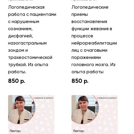
Логопедическая
Логопедические
работа с пациентами
приемы
с нарушенным
восстановления
сознанием,
функции жевания в
дисфагией,
процессе
назогастральным
нейрореабилитации
зондом и
лиц с очаговыми
трахеостомической
поражениями
трубкой. Из опыта
головного мозга. Из
работы.
опыта работы
850
р.
850
р.