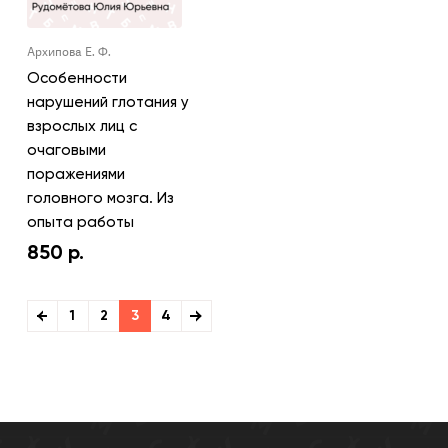
Архипова Е. Ф.
Особенности
нарушений глотания у
взрослых лиц с
очаговыми
поражениями
головного мозга. Из
опыта работы
850
р.
1
2
3
4