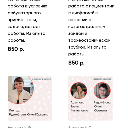
работа в условиях
работа с пациентами
амбулаторного
с дисфагией в
приема. Цели,
сознании с
задачи, методы
назогастральным
работы. Из опыта
зондом и
работы.
трахеостомической
трубкой. Из опыта
850
р.
работы.
850
р.
Архипова Е. Ф.
Архипова Е. Ф.